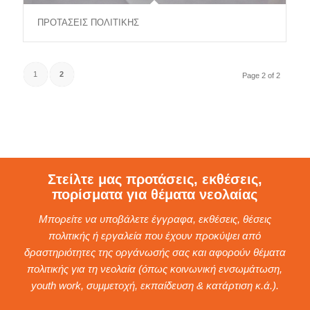
ΠΡΟΤΑΣΕΙΣ ΠΟΛΙΤΙΚΗΣ
1
2
Page 2 of 2
Στείλτε μας προτάσεις, εκθέσεις,
πορίσματα για θέματα νεολαίας
Μπορείτε να υποβάλετε έγγραφα, εκθέσεις, θέσεις
πολιτικής ή εργαλεία που έχουν προκύψει από
δραστηριότητες της οργάνωσής σας και αφορούν θέματα
πολιτικής για τη νεολαία (όπως κοινωνική ενσωμάτωση,
youth work, συμμετοχή, εκπαίδευση & κατάρτιση κ.ά.).