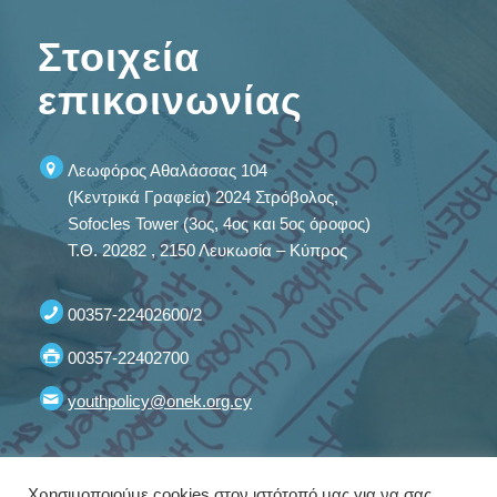
Στοιχεία
επικοινωνίας
Λεωφόρος Αθαλάσσας 104
(Κεντρικά Γραφεία) 2024 Στρόβολος,
Sofocles Tower (3ος, 4ος και 5ος όροφος)
Τ.Θ. 20282 , 2150 Λευκωσία – Κύπρος
00357-22402600/2
00357-22402700
youthpolicy@onek.org.cy
Χρησιμοποιούμε cookies στον ιστότοπό μας για να σας