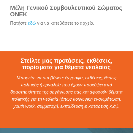
Μέλη Γενικού Συμβουλευτικού Σώματος
ΟΝΕΚ
Πατήστε
εδώ
για να κατεβάσετε το αρχείο.
Στείλτε μας προτάσεις, εκθέσεις,
πορίσματα για θέματα νεολαίας
Μπορείτε να υποβάλετε έγγραφα, εκθέσεις, θέσεις
πολιτικής ή εργαλεία που έχουν προκύψει από
δραστηριότητες της οργάνωσής σας και αφορούν θέματα
πολιτικής για τη νεολαία (όπως κοινωνική ενσωμάτωση,
youth work, συμμετοχή, εκπαίδευση & κατάρτιση κ.ά.).